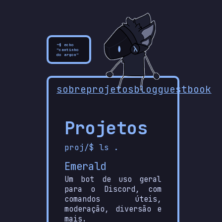
~$ echo
"cantinho
do argon"
sobre
projetos
blog
guestbook
Projetos
proj/$ ls .
Emerald
Um bot de uso geral
para o Discord, com
comandos úteis,
moderação, diversão e
mais.